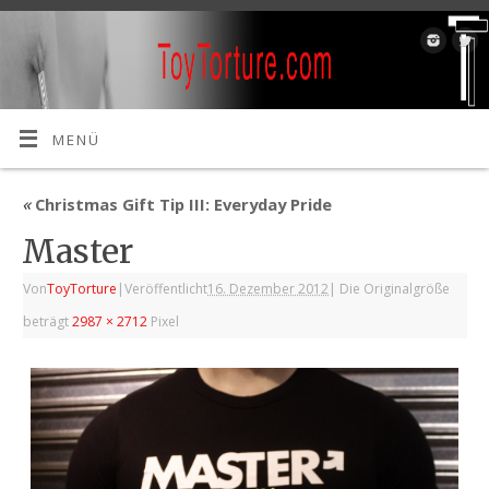
MENÜ
«
Christmas Gift Tip III: Everyday Pride
Master
Von
ToyTorture
|
Veröffentlicht
16. Dezember 2012
|
Die Originalgröße
beträgt
2987 × 2712
Pixel