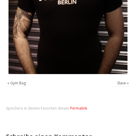
«
Gym Bag
Slave
»
Speichere in deinen Favoriten diesen
Permalink
.