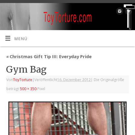
MENÜ
«
Christmas Gift Tip III: Everyday Pride
Gym Bag
Von
ToyTorture
|
Veröffentlicht
16. Dezember 2012
|
Die Originalgröße
beträgt
500 × 350
Pixel