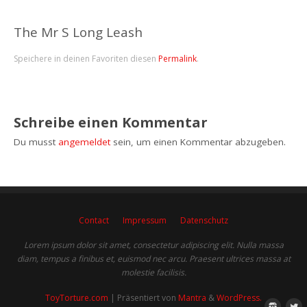
The Mr S Long Leash
Speichere in deinen Favoriten diesen
Permalink
.
Schreibe einen Kommentar
Du musst
angemeldet
sein, um einen Kommentar abzugeben.
Contact
Impressum
Datenschutz
Lorem ipsum dolor sit amet, consectetur adipiscing elit. Nulla massa
diam, tempus a finibus et, euismod nec arcu. Praesent ultrices massa at
molestie facilisis.
ToyTorture.com
| Präsentiert von
Mantra
&
WordPress.