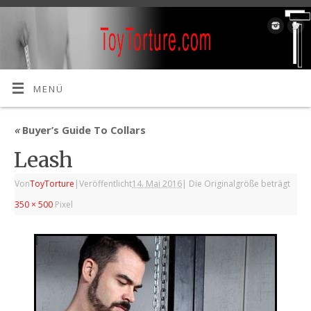
MENÜ
«
Buyer’s Guide To Collars
Leash
Von
ToyTorture
|
Veröffentlicht
14. Mai 2016
|
Die Originalgröße beträgt
350 × 500
Pixel